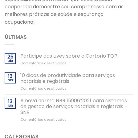
cooperada demonstre seu compromisso com as
melhores práticas de saúde e segurança
ocupacional.
ÚLTIMAS
Participe das Lives sobre o Cartório TOP
25
abr
em
Comentários desativados
Participe
das
10 dicas de produtividade para serviços
13
Lives
abr
notariais e registrais
sobre
em
Comentários desativados
o
10
Cartório
dicas
A nova norma NBR 15906:2021 para sistemas
TOP
13
de
jun
de gestão de serviços notariais e registrais –
produtividade
SNR.
para
em
Comentários desativados
serviços
A
notariais
nova
e
norma
registrais
CATEGORIAS