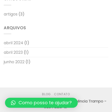
NBR
15906:2021
para
artigos
(3)
sistemas
de
gestão
ARQUIVOS
de
serviços
notariais
e
abril 2024
(1)
registrais
–
abril 2023
(1)
SNR.
junho 2022
(1)
BLOG
CONTATO
Copyright 2026 ©
Desenvolvido pela Agência Trampo -
Como posso te ajudar?
São Paulo-SP